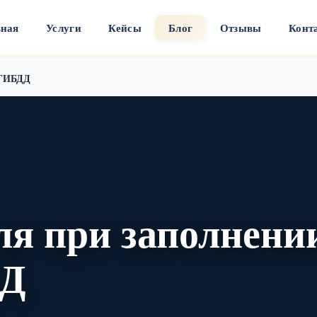
вная
Услуги
Кейсы
Блог
Отзывы
Конт
 ГИБДД
ля при заполнени
ДД