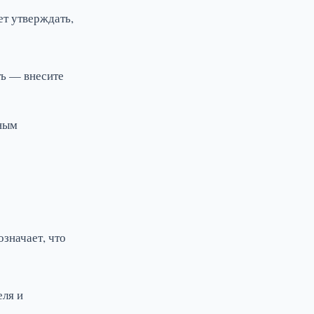
ет утверждать,
ть — внесите
вным
значает, что
еля и