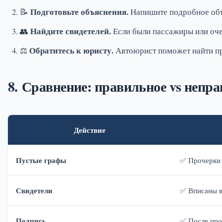
Подготовьте объяснения.
📝
Напишите подробное объя
Найдите свидетелей.
👥
Если были пассажиры или оче
Обратитесь к юристу.
⚖️
Автоюрист поможет найти пр
Сравнение: правильное vs непра
Действие
Пустые графы
✅ Прочерки
Свидетели
✅ Вписаны в
Подпись
✅ После про