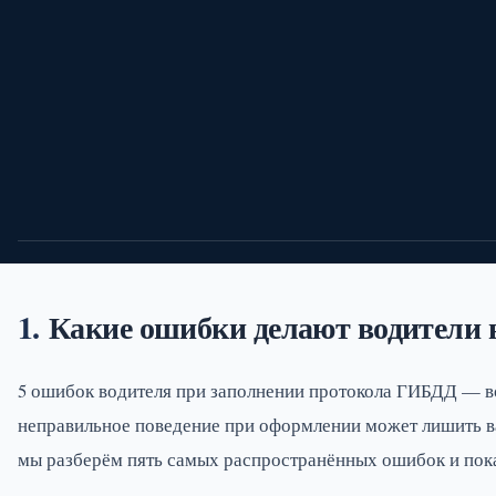
03/05/26
Автоюрист
8 мин.
51
Какие ошибки делают водители
5 ошибок водителя при заполнении протокола ГИБДД — во
неправильное поведение при оформлении может лишить в
мы разберём пять самых распространённых ошибок и пока