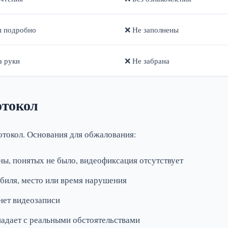
ы подробно
❌ Не заполнены
а руки
❌ Не забрана
отокол
отокол. Основания для обжалования:
ы, понятых не было, видеофиксация отсутствует
иля, место или время нарушения
нет видеозаписи
адает с реальными обстоятельствами