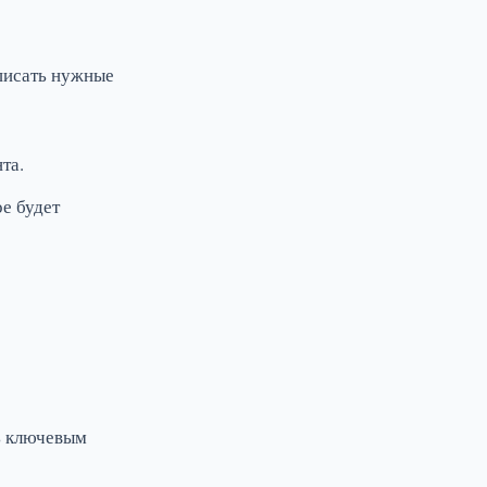
вписать нужные
та.
е будет
ть ключевым