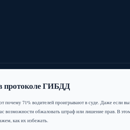
 в протоколе ГИБДД
т почему 71% водителей проигрывают в суде. Даже если вы
ас возможности обжаловать штраф или лишение прав. В это
жем, как их избежать.