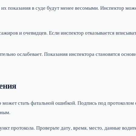
, их показания в суде будут менее весомыми. Инспектор мож
ажиров и очевидцев. Если инспектор отказывается вписыва
ительно ослабевает. Показания инспектора становятся осно
ения
о может стать фатальной ошибкой. Подпись под протоколом о
нным.
кт протокола. Проверьте дату, время, место, данные водит