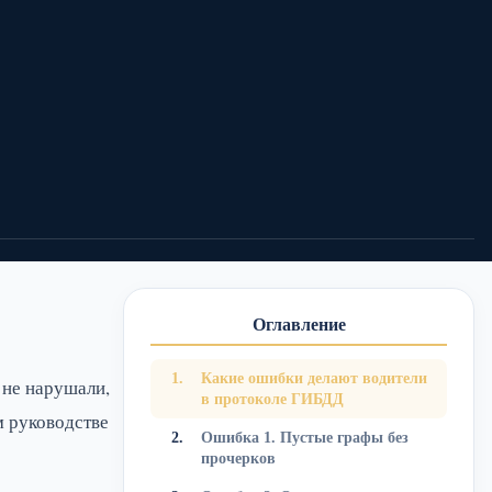
1
0
Поделиться:
Оглавление
Какие ошибки делают водители
 не нарушали,
в протоколе ГИБДД
м руководстве
Ошибка 1. Пустые графы без
прочерков