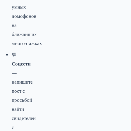
умных
домофонов
на
ближайших
многоэтажках
💬
Соцсети
—
напишите
пост с
просьбой
найти
свидетелей
с