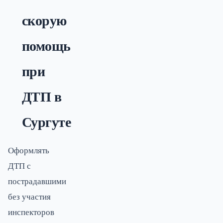
скорую
помощь
при
ДТП в
Сургуте
Оформлять
ДТП с
пострадавшими
без участия
инспекторов