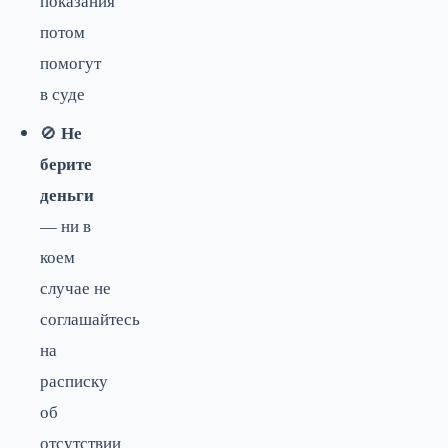
показания
потом
помогут
в суде
Не
🚫
берите
деньги
— ни в
коем
случае не
соглашайтесь
на
расписку
об
отсутствии