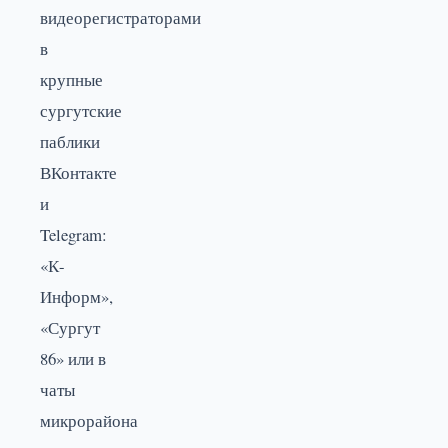
видеорегистраторами
в
крупные
сургутские
паблики
ВКонтакте
и
Telegram:
«К-
Информ»,
«Сургут
86» или в
чаты
микрорайона