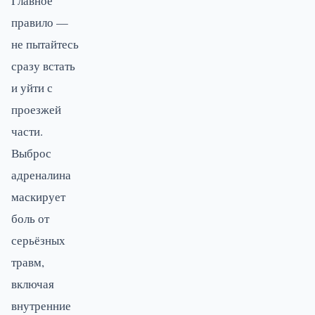
Главное
правило —
не пытайтесь
сразу встать
и уйти с
проезжей
части.
Выброс
адреналина
маскирует
боль от
серьёзных
травм,
включая
внутренние