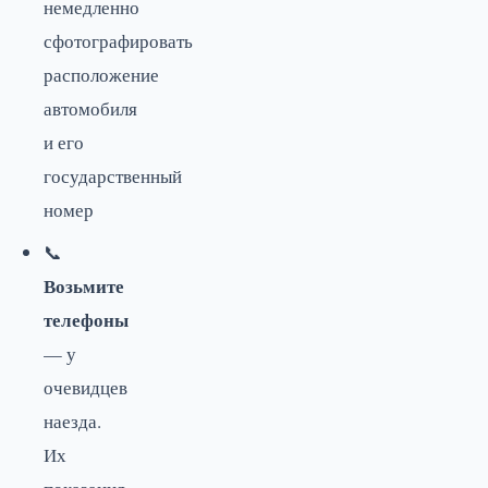
немедленно
сфотографировать
расположение
автомобиля
и его
государственный
номер
📞
Возьмите
телефоны
— у
очевидцев
наезда.
Их