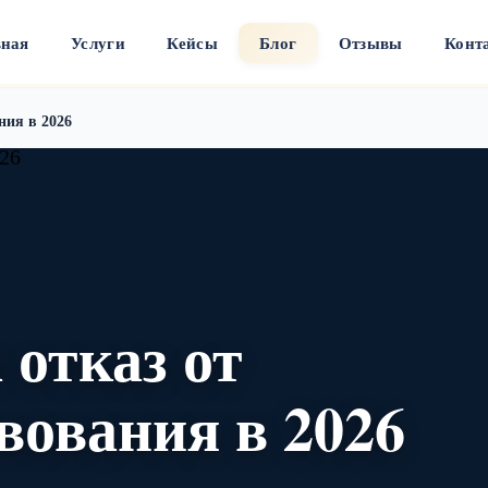
вная
Услуги
Кейсы
Блог
Отзывы
Конт
ния в 2026
 отказ от
вования в 2026