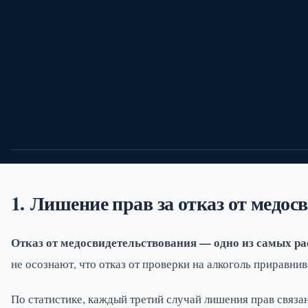
22/06/26
Автоюрист
10 мин.
10
Лишение прав за отказ от медосв
Отказ от медосвидетельствования — одно из самых р
не осознают, что отказ от проверки на алкоголь приравни
По статистике, каждый третий случай лишения прав связа