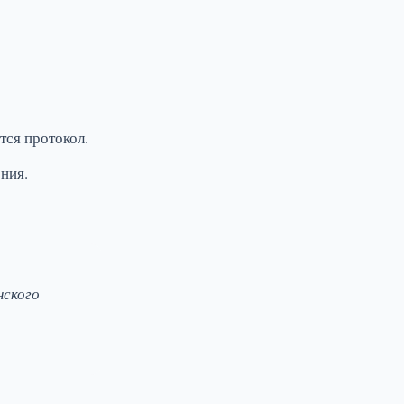
тся протокол.
ния.
нского