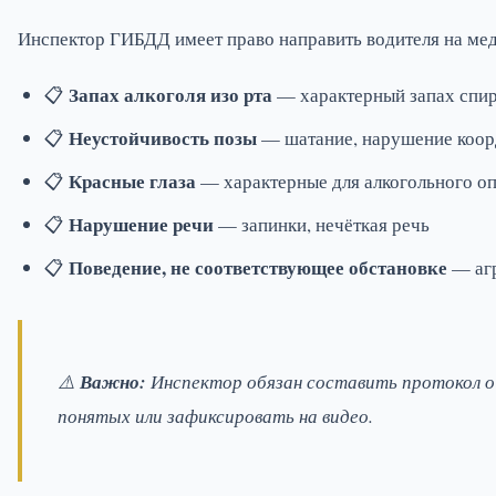
Инспектор ГИБДД имеет право направить водителя на мед
Запах алкоголя изо рта
📋
— характерный запах спи
Неустойчивость позы
📋
— шатание, нарушение коо
Красные глаза
📋
— характерные для алкогольного о
Нарушение речи
📋
— запинки, нечёткая речь
Поведение, не соответствующее обстановке
📋
— агр
⚠️
Важно:
Инспектор обязан составить протокол о
понятых или зафиксировать на видео.