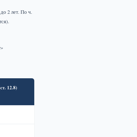
о 2 лет. По ч.
ся).
е»
ст. 12.8)