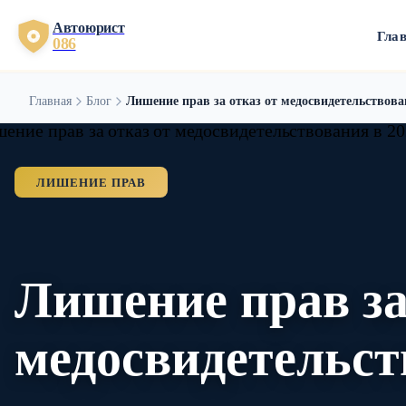
Автоюрист
Гла
086
Главная
Блог
Лишение прав за отказ от медосвидетельствова
ЛИШЕНИЕ ПРАВ
Лишение прав за
медосвидетельст