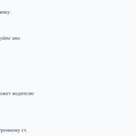
янку.
руйте это
может водителю
тренному ст.