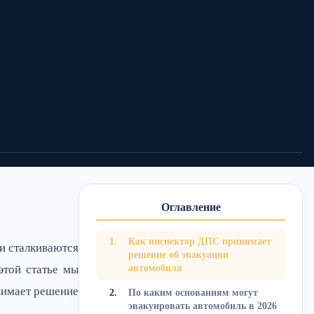
0
0
Поделиться:
Оглавление
Как инспектор ДПС принимает
и сталкиваются
решение об эвакуации
этой статье мы
автомобиля
нимает решение
По каким основаниям могут
эвакуировать автомобиль в 2026