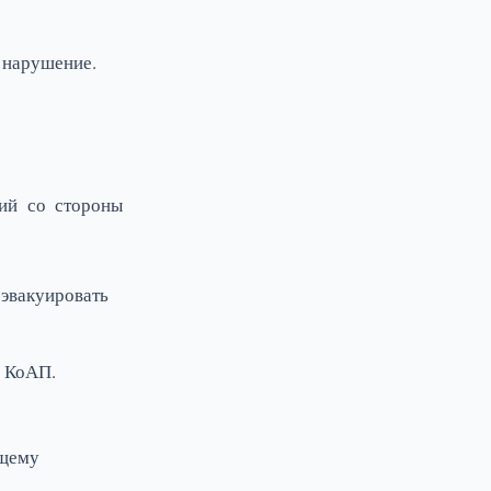
 нарушение.
вий со стороны
 эвакуировать
ю КоАП.
ящему