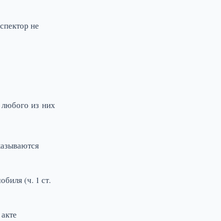
спектор не
 любого из них
казываются
иля (ч. 1 ст.
 акте