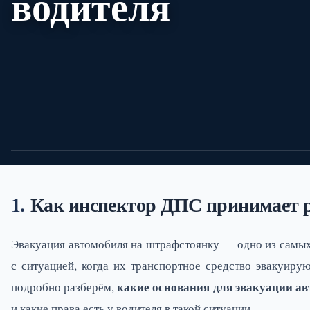
водителя
23/06/26
Автоюрист
10 мин.
15
Как инспектор ДПС принимает р
Эвакуация автомобиля на штрафстоянку — одно из самы
с ситуацией, когда их транспортное средство эвакуиру
какие основания для эвакуации а
подробно разберём,
и какие права есть у водителя в такой ситуации.