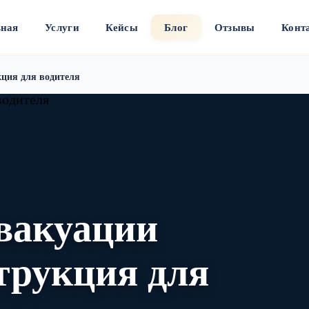
вная
Услуги
Кейсы
Блог
Отзывы
Конт
кция для водителя
вакуации
трукция для