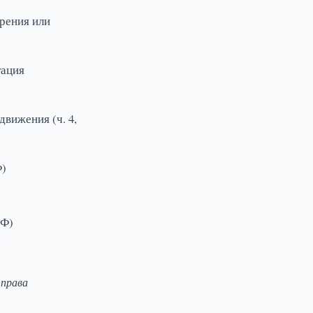
ерения или
тация
вижения (ч. 4,
Ф)
РФ)
 права