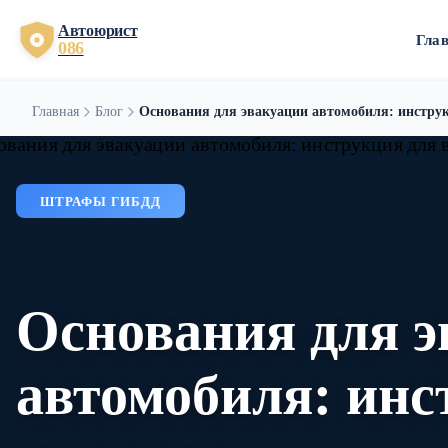
Автоюрист
Гла
086
Главная
Блог
Основания для эвакуации автомобиля: инстру
ШТРАФЫ ГИБДД
Основания для э
автомобиля: инс