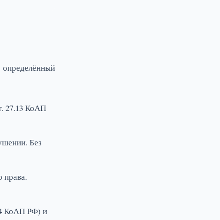
ь определённый
. 27.13 КоАП
ушении. Без
 права.
14 КоАП РФ) и