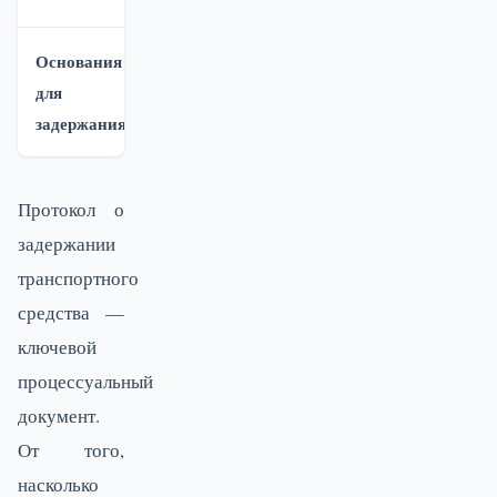
Основания
Ст. 27.13
Без изменений
для
КоАП РФ
— ст. 27.13
задержания
КоАП РФ
Протокол о
задержании
транспортного
средства —
ключевой
процессуальный
документ.
От того,
насколько