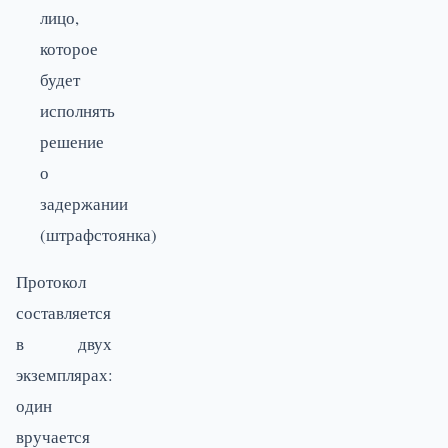
лицо,
которое
будет
исполнять
решение
о
задержании
(штрафстоянка)
Протокол
составляется
в двух
экземплярах:
один
вручается