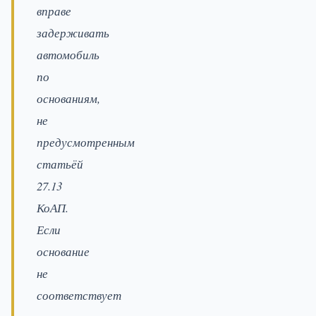
вправе
задерживать
автомобиль
по
основаниям,
не
предусмотренным
статьёй
27.13
КоАП.
Если
основание
не
соответствует