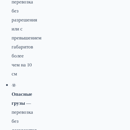
перевозка
без
разрешения
или с
превышением
габаритов
более
чем на 10
см
☣️
Опасные
грузы
—
перевозка
без
документов