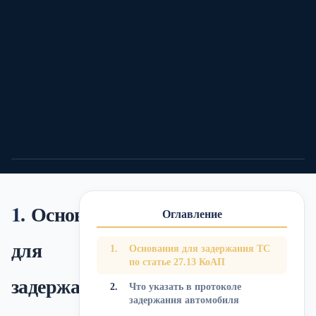
07/07/26
Автоюрист
12 мин.
24
0
0
Подел
Основания
Оглавление
для
Основания для задержания ТС
по статье 27.13 КоАП
задержания
Что указать в протоколе
задержания автомобиля