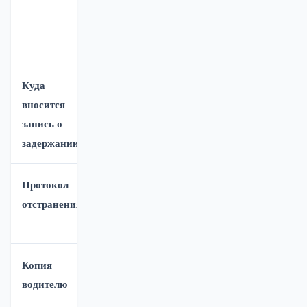
+
ПАП (с
задержание
записью о
+ ПАП
задержании)
Куда
Только в
В ПАП,
вносится
отдельный
определение
запись о
протокол
или
задержании
постановление
Протокол
Отдельный
По-прежнему
отстранения
документ
отдельный
документ
Копия
Обязательно
Обязательно
водителю
(без
изменений)