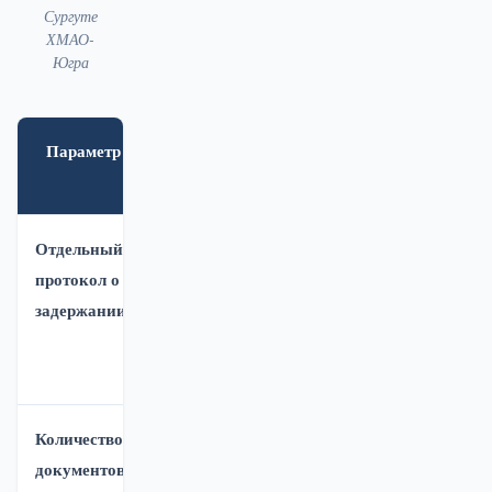
Сургуте
ХМАО-
Югра
Параметр
До 5 июня
С 5 июня
2026
2026
Отдельный
Обязательно
Не требуется
протокол о
составлялся
— запись
задержании
отдельный
вносится в
документ
протокол по
делу
Количество
Минимум 3:
2:
документов
отстранение
отстранение +