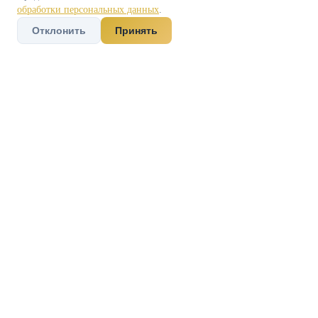
обработки персональных данных
.
Отклонить
Принять
📋
Исходная ситуация
Наш клиент, добропорядочный
водитель с 15-летним стажем,