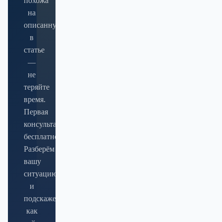
похожа
на
описанную
в
статье
—
не
теряйте
время.
Первая
консультация
бесплатно.
Разберём
вашу
ситуацию
и
подскажем,
как