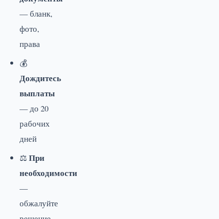
— бланк,
фото,
права
💰
Дождитесь
выплаты
— до 20
рабочих
дней
При
⚖️
необходимости
—
обжалуйте
решение