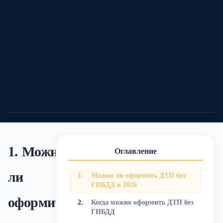
19/06/26
Автоюрист
8 мин.
11
0
0
Подели
Можно
Оглавление
ли
Можно ли оформить ДТП без
ГИБДД в 2026
оформить
Когда можно оформить ДТП без
ГИБДД