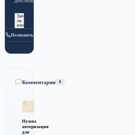
действовать.
Записаться
на
консультацию
Позвонить
Комментарии
0
Нужна
авторизация
для