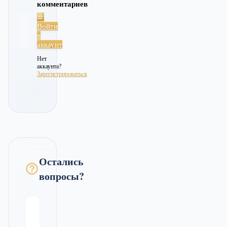
комментариев
Войти
в
аккаунт
Нет
аккаунта?
Зарегистрироваться
Остались
вопросы?
Можно
ли