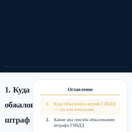
23/05/26
Автоюрист
9 мин.
15
0
0
Подели
Куда
Оглавление
обжаловать
Куда обжаловать штраф ГИБДД
— суд или начальник
штраф
Какие два способа обжалования
штрафа ГИБДД