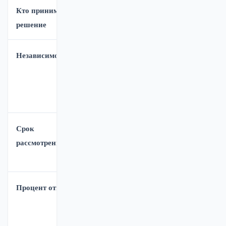
Кто принимает
Вышестоящий
Федеральный
решение
инспектор
судья
Независимость
Низкая —
Высокая —
один отдел
суд не
ГИБДД
подчинён
ГИБДД
Срок
до 30 дней
до 30 дней
рассмотрения
(иногда
быстрее)
Процент отмен
~1-3%
~10-15% (с
юристом до
30-40%)