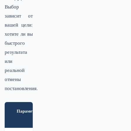
Выбор
зависит от
вашей цели:
хотите ли вы
быстрого
результата
или
реальной
отмены
постановления.
Параметр
Начальник
Районный
ГИБДД
суд