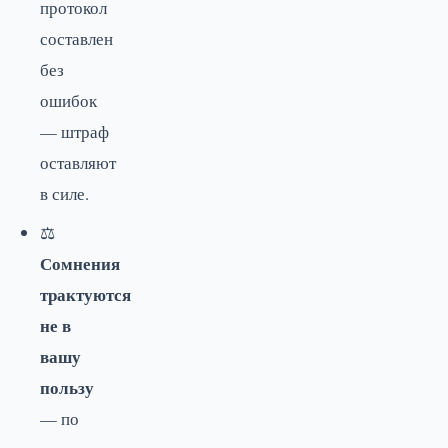
протокол
составлен
без
ошибок
— штраф
оставляют
в силе.
⚖️
Сомнения
трактуются
не в
вашу
пользу
— по