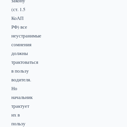
закону
(ст. 1.5
КоАП
РФ) все
неустранимые
сомнения
должны
трактоваться
в пользу
водителя.
Но
начальник
трактует
их в
пользу