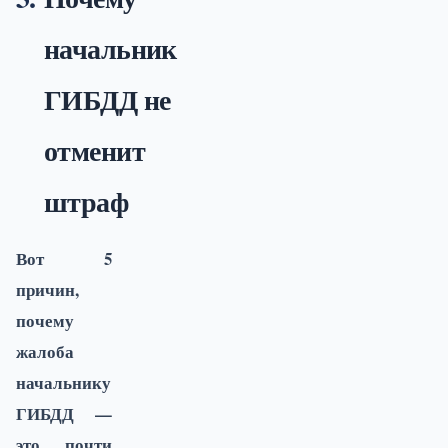
начальник
ГИБДД не
отменит
штраф
Вот 5
причин,
почему
жалоба
начальнику
ГИБДД —
это почти