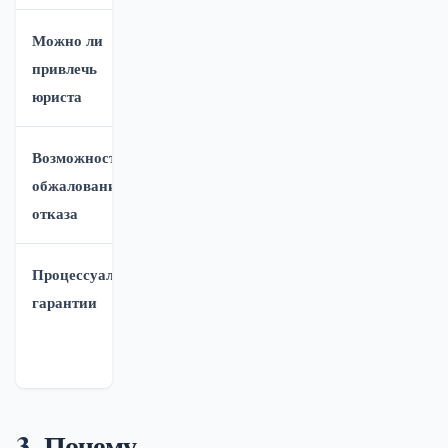
Можно ли
Формально
Да, и это
привлечь
да, но
реально
юриста
бесполезно
помогает
Возможность
Только в суд
В
обжалования
(теряете
вышестоящий
отказа
время)
суд
Процессуальные
Минимальные
Полные:
гарантии
стороны,
свидетели,
ходатайства
Почему