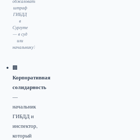
обжаловать
штраф
ГИБДД
в
Сургуте
— в суд
или
начальнику?
🏢
Корпоративная
солидарность
—
начальник
ГИБДД и
инспектор,
который