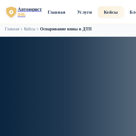
Автоюрист
Главная
Услуги
Кейсы
Бл
086
Главная
Кейсы
Оспаривание вины в ДТП